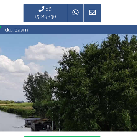
06
15189636
duurzaam