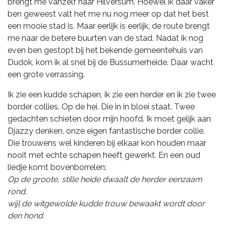
brengt me vanzelf naar Hilversum. Hoewel ik daar vaker
ben geweest valt het me nu nog meer op dat het best
een mooie stad is. Maar eerlijk is eerlijk, de route brengt
me naar de betere buurten van de stad. Nadat ik nog
even ben gestopt bij het bekende gemeentehuis van
Dudok, kom ik al snel bij de Bussumerheide. Daar wacht
een grote verrassing.
Ik zie een kudde schapen, ik zie een herder en ik zie twee
border collies. Op de hei. Die in in bloei staat. Twee
gedachten schieten door mijn hoofd. Ik moet gelijk aan
Djazzy denken, onze eigen fantastische border collie.
Die trouwens wel kinderen bij elkaar kon houden maar
nooit met echte schapen heeft gewerkt. En een oud
liedje komt bovenborrelen:
Op de groote, stille heide dwaalt de herder eenzaam
rond,
wijl de witgewolde kudde trouw bewaakt wordt door
den hond.