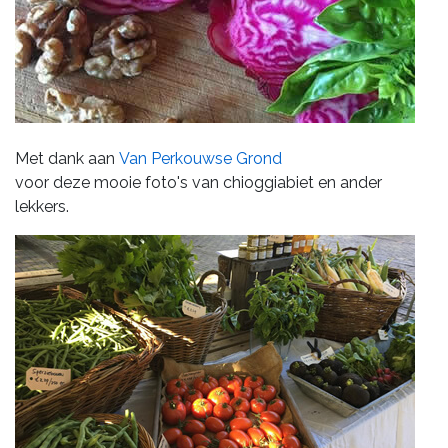
Met dank aan
Van Perkouwse Grond
voor deze mooie foto's van chioggiabiet en ander
lekkers.