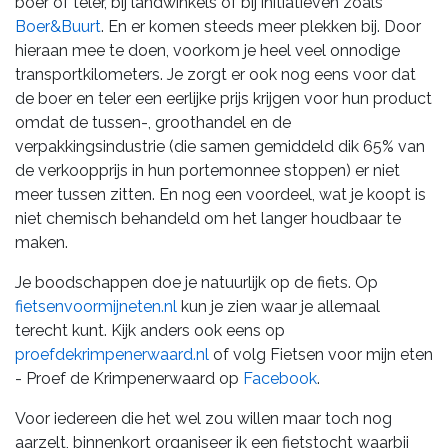
boer of teler, bij landwinkels of bij initiatieven zoals
Boer&Buurt
. En er komen steeds meer plekken bij. Door
hieraan mee te doen, voorkom je heel veel onnodige
transportkilometers. Je zorgt er ook nog eens voor dat
de boer en teler een eerlijke prijs krijgen voor hun product
omdat de tussen-, groothandel en de
verpakkingsindustrie (die samen gemiddeld dik 65% van
de verkoopprijs in hun portemonnee stoppen) er niet
meer tussen zitten. En nog een voordeel, wat je koopt is
niet chemisch behandeld om het langer houdbaar te
maken.
Je boodschappen doe je natuurlijk op de fiets. Op
fietsenvoormijneten.nl
kun je zien waar je allemaal
terecht kunt. Kijk anders ook eens op
proefdekrimpenerwaard.nl
of volg Fietsen voor mijn eten
- Proef de Krimpenerwaard op
Facebook
.
Voor iedereen die het wel zou willen maar toch nog
aarzelt, binnenkort organiseer ik een fietstocht waarbij